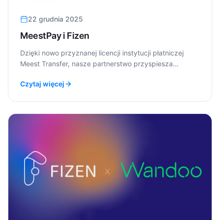
22 grudnia 2025
MeestPay i Fizen
Dzięki nowo przyznanej licencji instytucji płatniczej
Meest Transfer, nasze partnerstwo przyspiesza
wdrażanie rozwiązań "Pay by Bank" w całej Europie
Czytaj więcej
Środkowej i Wschodniej.