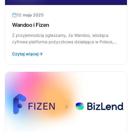
12 maja 2025
Wandoo i Fizen
Z przyjemnością ogłaszamy, że Wandoo, wiodąca
cyfrowa platforma pożyczkowa działająca w Polsce,
Hiszpanii i Rumunii, nawiązała partnerstwo z Fizen w
Czytaj więcej
celu integracji naszej usługi Payment Initiation Service
(PIS).